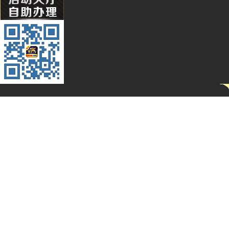
Li****2
Qq****
Hg****
T94***
Yu***9
Kj****5
Bb***4
Gs***4
Yh****