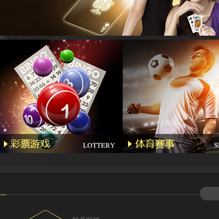
Hyl****
Kg****
Gda***
Wo***5
Qq****
Wa***l
Li****2
Qq****
Hg****
T94***
Yu***9
Kj****5
Bb***4
Gs***4
Yh****
Kg****