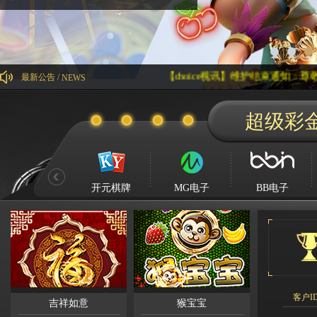
【choice视讯】维护结束通知：尊敬的会员，
最新公告 /
NEWS
Kg****
超级彩
Ying**1
Hg****
Qq****
tu****5
开元棋牌
MG电子
BB电子
Lhs****
Hyl****
Kg****
Gda***
Wo***5
客户I
吉祥如意
猴宝宝
Qq****