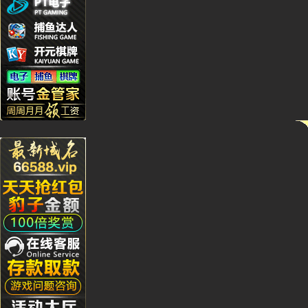
Kj****5
Bb***4
Gs***4
Yh****
Kg****
Ying**1
Hg****
Qq****
tu****5
Lhs****
Hyl****
Kg****
Gda***
Wo***5
Qq****
Wa***l