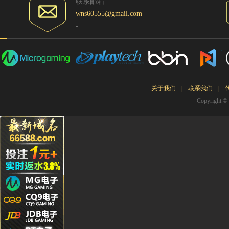
联系邮箱
Ying**1
wns60555@gmail.com
Hg****
-
Qq****
tu****5
Lhs****
Hyl****
关于我们
|
联系我们
|
Kg****
Copyrigh
Gda***
Wo***5
Qq****
Wa***l
Li****2
Qq****
Hg****
T94***
Yu***9