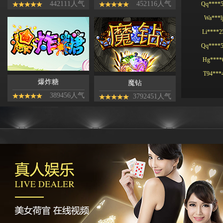
442111人气
452116人气
Wa***l
Li****2
Qq****
Hg****
T94***
Yu***9
爆炸糖
魔钻
Kj****5
389456人气
3792451人气
Bb***4
Gs***4
Yh****
Kg****
Ying**1
Hg****
Qq****
tu****5
Lhs****